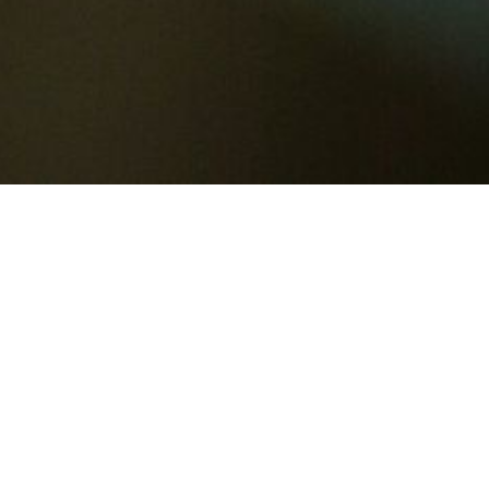
Kontakt
Kontaktieren Sie mich gerne über das Kontaktfor
Impressum
Dies ist eine private Internetpräsenz. Alle Bilde
Verantwortlich für diese Seiten gemäß § 10 Absa
Sonja Schmidt, Weizbühl 18, 95497 Goldkrona