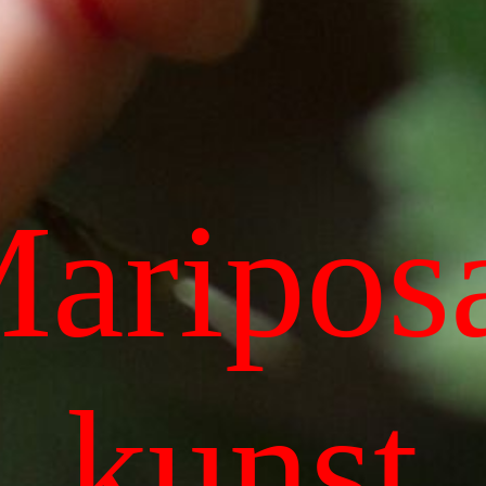
aripos
kunst