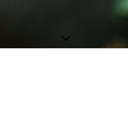
mular oder per Email: info[at]mariposa-kunst.com. Ich bemühe mich so
r und Texte auf diesen Seiten sind, wenn nicht anders vermerkt, von Son
tz 3 MDStV ist:
ch