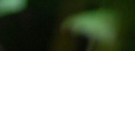
 schnell wie möglich zu antworten. Vielen Dank!
ja Schmidt und damit urheberrechtlich geschützt.